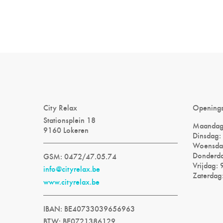
City Relax
Opening
Stationsplein 18
Maandag:
9160 Lokeren
Dinsdag: 
Woensdag
Donderda
GSM: 0472/47.05.74
Vrijdag: 
info@cityrelax.be
Zaterdag:
www.cityrelax.be
IBAN: BE40733039656963
BTW: BE0721386129