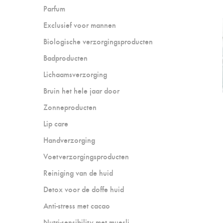
Parfum
Exclusief voor mannen
Biologische verzorgingsproducten
Badproducten
Lichaamsverzorging
Bruin het hele jaar door
Zonneproducten
Lip care
Handverzorging
Voetverzorgingsproducten
Reiniging van de huid
Detox voor de doffe huid
Anti-stress met cacao
Nutri-sensibility met muesli