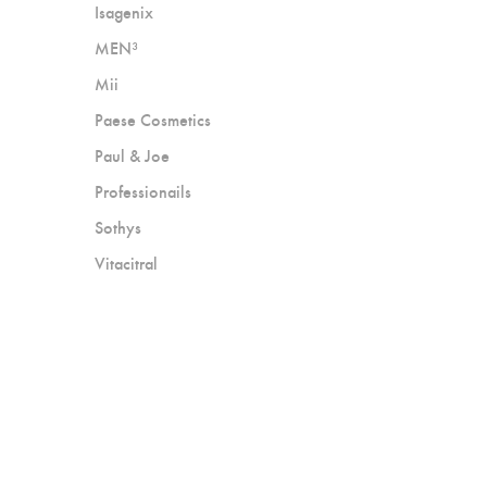
Isagenix
MEN³
Mii
Paese Cosmetics
Paul & Joe
Professionails
Sothys
Vitacitral