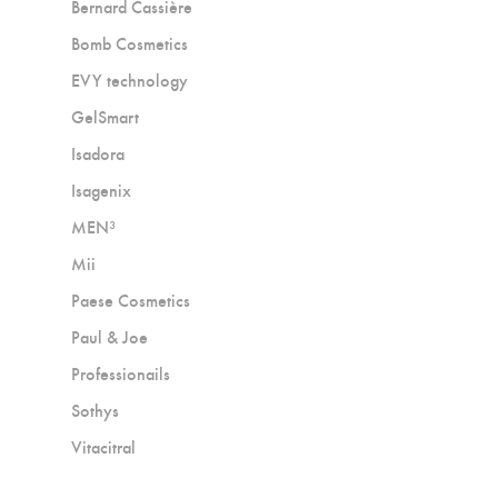
Bernard Cassière
Bomb Cosmetics
EVY technology
GelSmart
Isadora
Isagenix
MEN³
Mii
Paese Cosmetics
Paul & Joe
Professionails
Sothys
Vitacitral