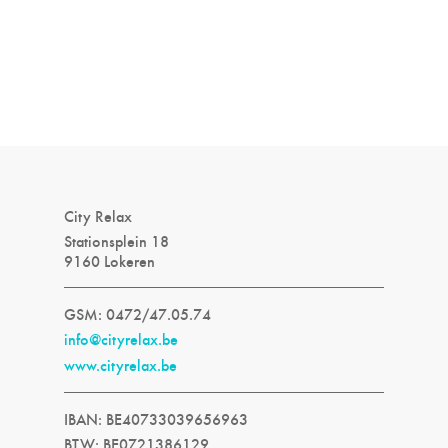
City Relax
Stationsplein 18
9160 Lokeren
GSM: 0472/47.05.74
info@cityrelax.be
www.cityrelax.be
IBAN: BE40733039656963
BTW: BE0721386129