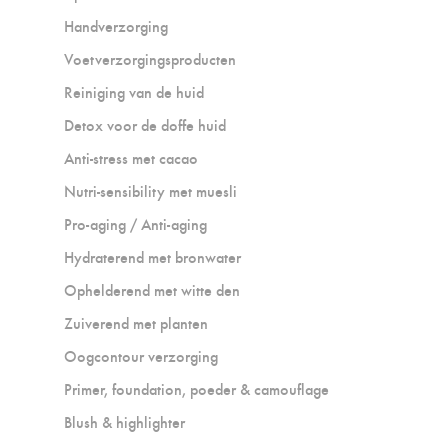
Handverzorging
Voetverzorgingsproducten
Reiniging van de huid
Detox voor de doffe huid
Anti-stress met cacao
Nutri-sensibility met muesli
Pro-aging / Anti-aging
Hydraterend met bronwater
Ophelderend met witte den
Zuiverend met planten
Oogcontour verzorging
Primer, foundation, poeder & camouflage
Blush & highlighter