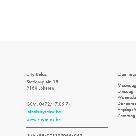
City Relax
Opening
Stationsplein 18
Maandag:
9160 Lokeren
Dinsdag: 
Woensdag
Donderda
GSM: 0472/47.05.74
Vrijdag: 
info@cityrelax.be
Zaterdag:
www.cityrelax.be
IBAN: BE40733039656963