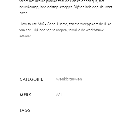
tekent met uiterste precisie zelfs de kleinste opening in, met
nauwkeurige, haarachtige streepjes. Blijft de hele dag kleurvast
zitten.
How to use Mii? - Gebruik lichte, zachte streepjes om de illusie
van natuurlijk haar op te roepen, terwijl je de wenkbrauw
intekent.
wenkbrauwen
CATEGORIE
Mii
MERK
TAGS