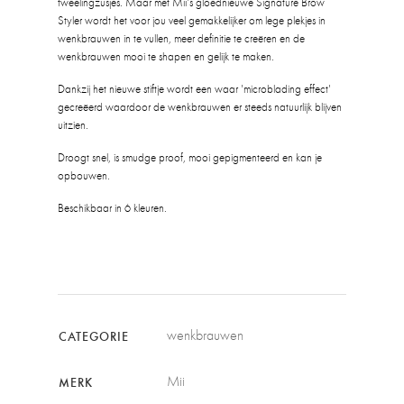
tweelingzusjes. Maar met Mii's gloednieuwe Signature Brow
Styler wordt het voor jou veel gemakkelijker om lege plekjes in
wenkbrauwen in te vullen, meer definitie te creëren en de
wenkbrauwen mooi te shapen en gelijk te maken.
Dankzij het nieuwe stiftje wordt een waar 'microblading effect'
gecreëerd waardoor de wenkbrauwen er steeds natuurlijk blijven
uitzien.
Droogt snel, is smudge proof, mooi gepigmenteerd en kan je
opbouwen.
Beschikbaar in 6 kleuren.
wenkbrauwen
CATEGORIE
Mii
MERK