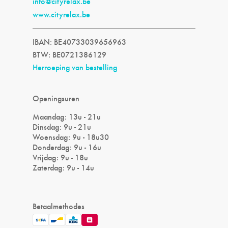
info@cityrelax.be
www.cityrelax.be
IBAN: BE40733039656963
BTW: BE0721386129
Herroeping van bestelling
Openingsuren
Maandag: 13u - 21u
Dinsdag: 9u - 21u
Woensdag: 9u - 18u30
Donderdag: 9u - 16u
Vrijdag: 9u - 18u
Zaterdag: 9u - 14u
Betaalmethodes