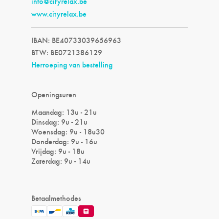
info@cityrelax.be
www.cityrelax.be
IBAN: BE40733039656963
BTW: BE0721386129
Herroeping van bestelling
Openingsuren
Maandag: 13u - 21u
Dinsdag: 9u - 21u
Woensdag: 9u - 18u30
Donderdag: 9u - 16u
Vrijdag: 9u - 18u
Zaterdag: 9u - 14u
Betaalmethodes