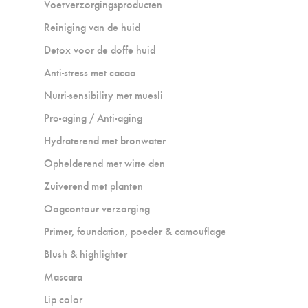
Voetverzorgingsproducten
Reiniging van de huid
Detox voor de doffe huid
Anti-stress met cacao
Nutri-sensibility met muesli
Pro-aging / Anti-aging
Hydraterend met bronwater
Ophelderend met witte den
Zuiverend met planten
Oogcontour verzorging
Primer, foundation, poeder & camouflage
Blush & highlighter
Mascara
Lip color