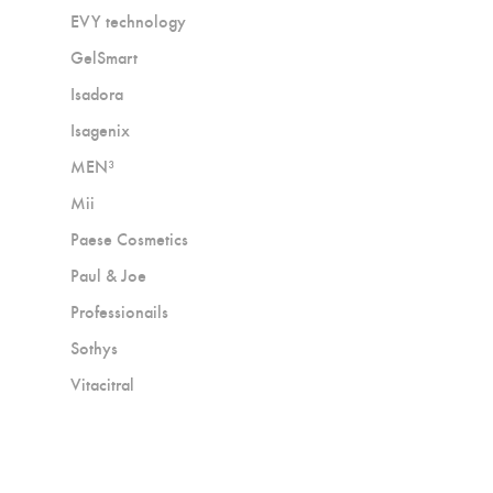
EVY technology
GelSmart
Isadora
Isagenix
MEN³
Mii
Paese Cosmetics
Paul & Joe
Professionails
Sothys
Vitacitral