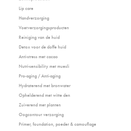
Lip care
Handverzorging
Voetverzorgingsproducten
Reiniging van de huid
Detox voor de doffe huid
Anti-stress met cacao
Nutri-sensibility met muesli
Pro-aging / Anti-aging
Hydraterend met bronwater
Ophelderend met witte den
Zuiverend met planten
Oogcontour verzorging
Primer, foundation, poeder & camouflage