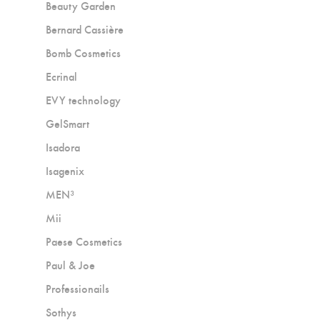
Beauty Garden
Bernard Cassière
Bomb Cosmetics
Ecrinal
EVY technology
GelSmart
Isadora
Isagenix
MEN³
Mii
Paese Cosmetics
Paul & Joe
Professionails
Sothys