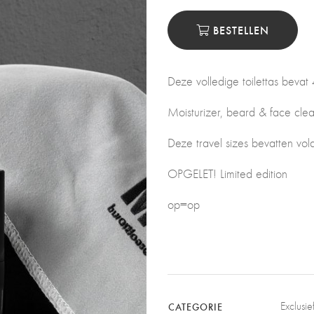
BESTELLEN
Deze volledige toilettas bevat
Moisturizer, beard & face clea
Deze travel sizes bevatten vo
OPGELET! Limited edition
op=op
Exclusi
CATEGORIE