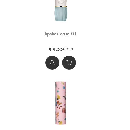
lipstick case 01
€ 4.55
€ 9.10