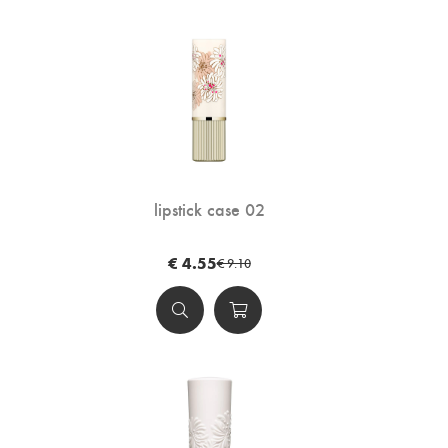
lipstick case 02
€ 4.55
€ 9.10