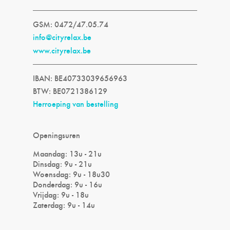
GSM: 0472/47.05.74
info@cityrelax.be
www.cityrelax.be
IBAN: BE40733039656963
BTW: BE0721386129
Herroeping van bestelling
Openingsuren
Maandag: 13u - 21u
Dinsdag: 9u - 21u
Woensdag: 9u - 18u30
Donderdag: 9u - 16u
Vrijdag: 9u - 18u
Zaterdag: 9u - 14u