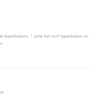
e lippenbalsems. 1 potje met munt lippenbalsem en
s.
Joe