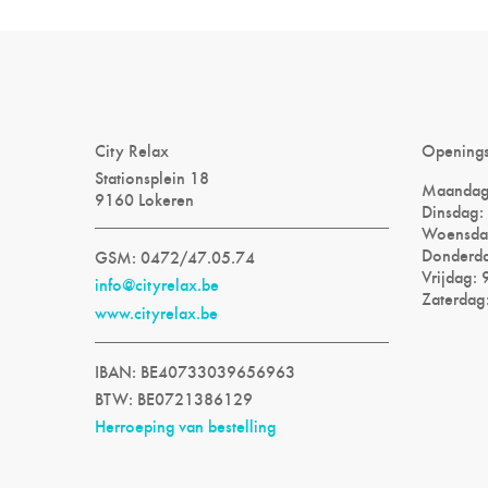
City Relax
Opening
Stationsplein 18
Maandag:
9160 Lokeren
Dinsdag: 
Woensdag
Donderda
GSM: 0472/47.05.74
Vrijdag: 
info@cityrelax.be
Zaterdag:
www.cityrelax.be
IBAN: BE40733039656963
BTW: BE0721386129
Herroeping van bestelling