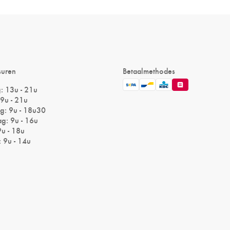
suren
Betaalmethodes
 13u - 21u
9u - 21u
: 9u - 18u30
g: 9u - 16u
9u - 18u
 9u - 14u