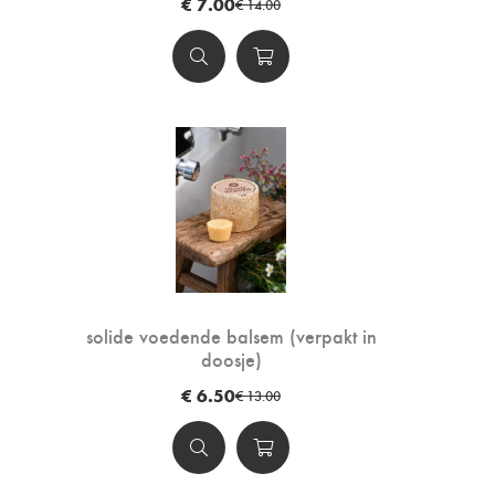
€ 7.00
€ 14.00
solide voedende balsem (verpakt in
doosje)
€ 6.50
€ 13.00